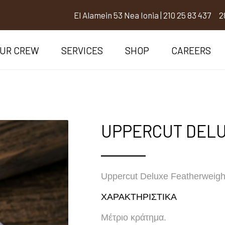
El Alamein 53 Nea Ionia
|
210 25 83 437
2
UR CREW
SERVICES
SHOP
CAREERS
UPPERCUT DEL
Uppercut Deluxe Featherweight
ΧΑΡΑΚΤΗΡΙΣΤΙΚΑ
Μέτριο κράτημα.