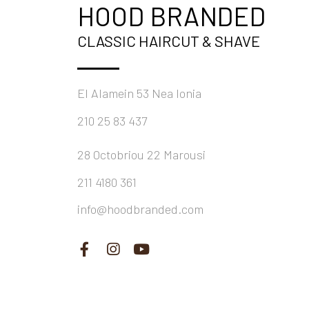
HOOD BRANDED
CLASSIC HAIRCUT & SHAVE
El Alamein 53 Nea Ionia
210 25 83 437
28 Octobriou 22 Marousi
211 4180 361
info@hoodbranded.com