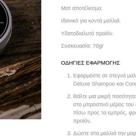
Ματ αποτέλεσμα.
Ιδανικό για κοντά μαλλιά.
Υδατοδιαλυτό προϊόν.
Συσκευασία: 70gr
ΟΔΗΓΙΕΣ ΕΦΑΡΜΟΓΗΣ
Εφαρμόστε σε στεγνά μαλλ
Deluxe Shampoo και Condi
Βάλτε μια μικρή ποσότητα
στο μπροστινό μέρος του 
πίσω προς τα εμπρός, φρ
προϊόν.
Δώστε στα μαλλιά την μορ