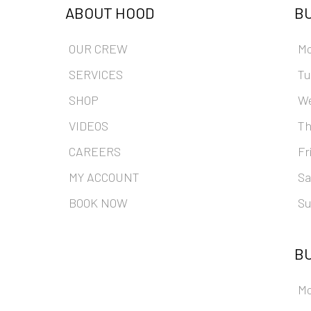
ABOUT HOOD
BU
OUR CREW
M
SERVICES
Tu
SHOP
W
VIDEOS
Th
CAREERS
Fr
MY ACCOUNT
Sa
BOOK NOW
Su
BU
M