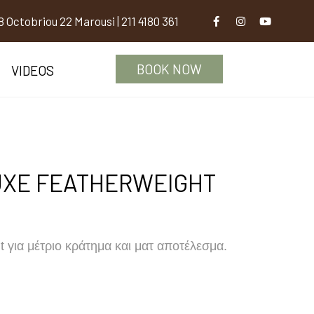
8 Octobriou 22 Marousi
|
211 4180 361
BOOK NOW
VIDEOS
UXE FEATHERWEIGHT
 για μέτριο κράτημα και ματ αποτέλεσμα.