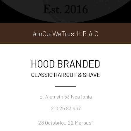
#InCutWeTrustH.B.A.C
HOOD BRANDED
CLASSIC HAIRCUT & SHAVE
El Alamein 53 Nea Ionia
210 25 83 437
28 Octobriou 22 Marousi